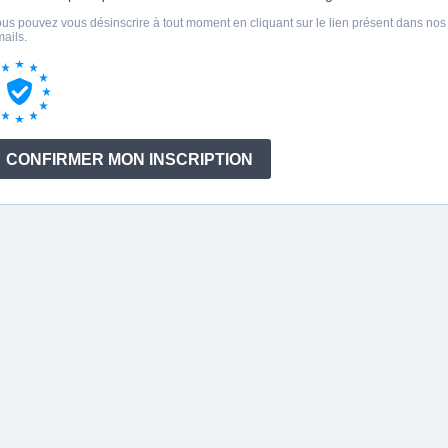
us pouvez vous désinscrire à tout moment en cliquant sur le lien présent dans nos
ails.
CONFIRMER MON INSCRIPTION